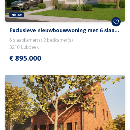
NIEUW
Exclusieve nieuwbouwwoning met 6 slaapkamers op toplocatie in Lubbeek
6
slaapkamer(s)
2
badkamer(s)
3210
Lubbeek
€ 895.000