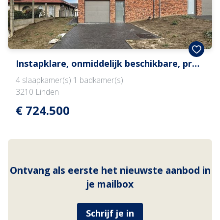
Instapklare, onmiddelijk beschikbare, prachtige, zeer ruime, energiezuinige, volledig afgewerkte nieuwbouwwoningen (Oude Baan 96 en 98) te koop
4
slaapkamer(s)
1
badkamer(s)
3210
Linden
€ 724.500
Ontvang als eerste het nieuwste aanbod in
je mailbox
Schrijf je in