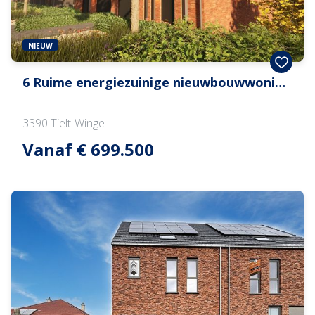
NIEUW
6 Ruime energiezuinige nieuwbouwwoningen te koop in Tielt-Winge
3390
Tielt-Winge
Vanaf € 699.500