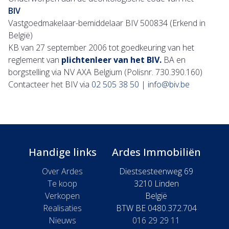
BIV
Vastgoedmakelaar-bemiddelaar BIV 500834 (Erkend in
België)
KB van 27 september 2006 tot goedkeuring van het
reglement van
plichtenleer van het BIV.
BA en
borgstelling via NV AXA Belgium (Polisnr. 730.390.160)
Contacteer het BIV via
02 505 38 50
|
info@biv.be
Handige links
Ardes Immobiliën
Over Ardes
Diestsesteenweg 69
Te koop
3210 Linden
Verkopen
België
Realisaties
BTW BE 0480.372.704
Nieuws
016 29 29 11