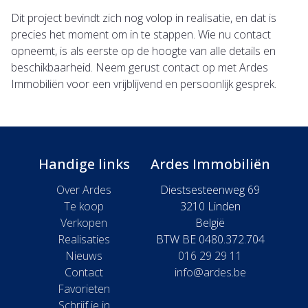
Dit project bevindt zich nog volop in realisatie, en dat is
precies het moment om in te stappen. Wie nu contact
opneemt, is als eerste op de hoogte van alle details en
beschikbaarheid. Neem gerust contact op met Ardes
Immobiliën voor een vrijblijvend en persoonlijk gesprek.
Handige links
Ardes Immobiliën
Over Ardes
Diestsesteenweg 69
Te koop
3210 Linden
Verkopen
België
Realisaties
BTW BE 0480.372.704
Nieuws
016 29 29 11
Contact
info@ardes.be
Favorieten
Schrijf je in